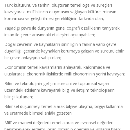
Türk kültürünü ve tarihini oluşturan temel öge ve süreçleri
kavrayarak, millî bilincin oluşmasını sağlayan kültürel mirasın
korunması ve geliştirilmesi gerekliliğinin farkında olan;
Yaşadığı çevre ile dünyanın genel coğrafi özelliklerini tanıyarak
insan ile çevre arasındaki etkileşimi açıklayabilen;
Doğal çevrenin ve kaynakların sınırlılığının farkına varıp çevre
duyarlılığı içerisinde kaynakları korumaya çalışan ve sürdürülebilir
bir çevre anlayışına sahip olan;
Ekonominin temel kavramlarını anlayarak, kalkınmada ve
uluslararası ekonomik ilişkilerde milli ekonominin yerini kavrayan;
Bilim ve teknolojinin gelişim sürecini ve toplumsal yaşam
üzerindeki etkilerini kavrayarak bilgi ve iletişim teknolojilerini
bilinçli kullanan;
Bilimsel düşünmeyi temel alarak bilgiye ulaşma, bilgiyi kullanma
ve üretmede bilimsel ahlâkı gözeten;
Millî ve manevi değerleri temel alarak ve evrensel değerleri
benimseyerek erdemli insan olmanın önemini ve yollarını bilen;