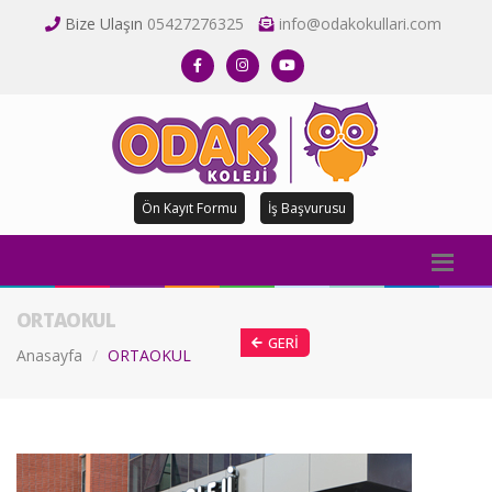
Bize Ulaşın
05427276325
info@odakokullari.com
Ön Kayıt Formu
İş Başvurusu
ORTAOKUL
GERI
Anasayfa
ORTAOKUL